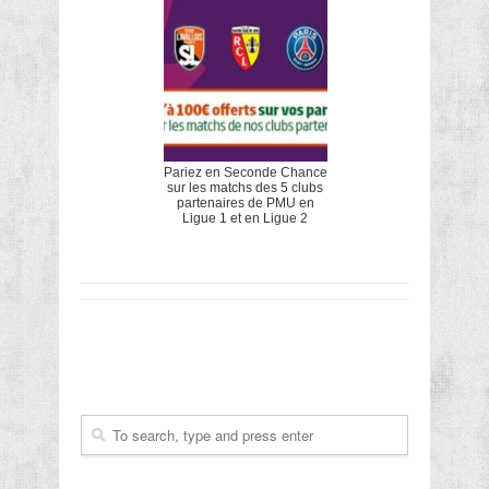
Pariez en Seconde Chance
sur les matchs des 5 clubs
partenaires de PMU en
Ligue 1 et en Ligue 2