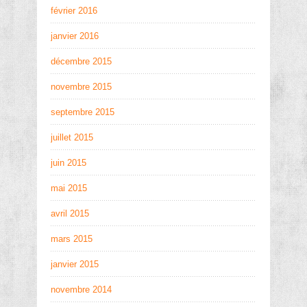
février 2016
janvier 2016
décembre 2015
novembre 2015
septembre 2015
juillet 2015
juin 2015
mai 2015
avril 2015
mars 2015
janvier 2015
novembre 2014