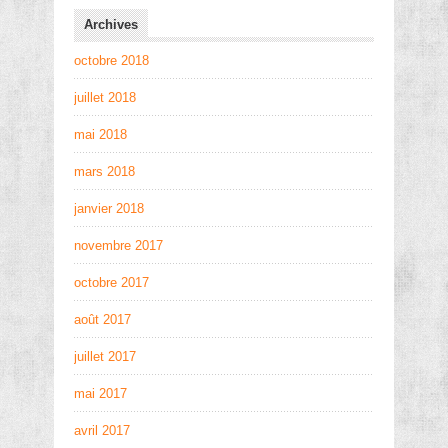
Archives
octobre 2018
juillet 2018
mai 2018
mars 2018
janvier 2018
novembre 2017
octobre 2017
août 2017
juillet 2017
mai 2017
avril 2017