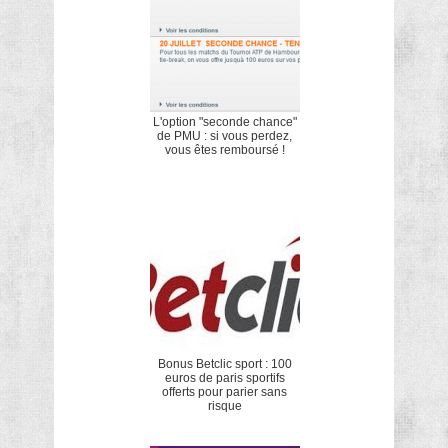
L'option "seconde chance"
de PMU : si vous perdez,
vous êtes remboursé !
Bonus Betclic sport : 100
euros de paris sportifs
offerts pour parier sans
risque