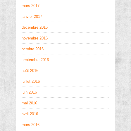
mars 2017
janvier 2017
décembre 2016
novembre 2016
octobre 2016
septembre 2016
août 2016
juillet 2016
juin 2016
mai 2016
avril 2016
mars 2016