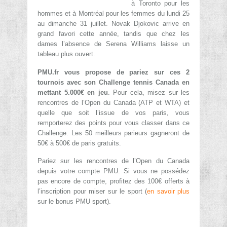
à Toronto pour les
hommes et à Montréal pour les femmes du lundi 25
au dimanche 31 juillet. Novak Djokovic arrive en
grand favori cette année, tandis que chez les
dames l’absence de Serena Williams laisse un
tableau plus ouvert.
PMU.fr vous propose de pariez sur ces 2
tournois avec son Challenge tennis Canada en
mettant 5.000€ en jeu
. Pour cela, misez sur les
rencontres de l’Open du Canada (ATP et WTA) et
quelle que soit l’issue de vos paris, vous
remporterez des points pour vous classer dans ce
Challenge. Les 50 meilleurs parieurs gagneront de
50€ à 500€ de paris gratuits.
Pariez sur les rencontres de l’Open du Canada
depuis votre compte PMU. Si vous ne possédez
pas encore de compte, profitez des 100€ offerts à
l’inscription pour miser sur le sport (
en savoir plus
sur le bonus PMU sport).