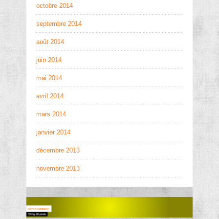
octobre 2014
septembre 2014
août 2014
juin 2014
mai 2014
avril 2014
mars 2014
janvier 2014
décembre 2013
novembre 2013