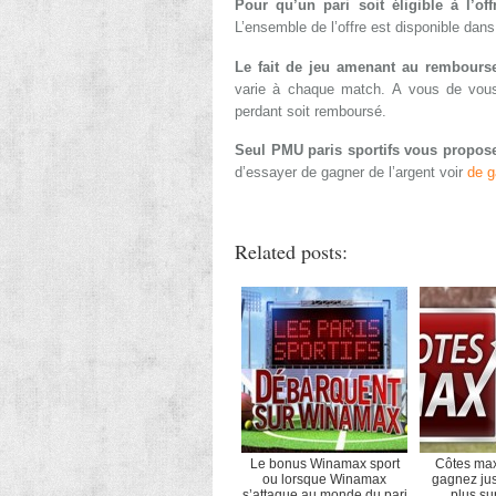
Pour qu’un pari soit éligible à l’o
L’ensemble de l’offre est disponible dan
Le fait de jeu amenant au rembourse
varie à chaque match. A vous de vous 
perdant soit remboursé.
Seul PMU paris sportifs vous propose 
d’essayer de gagner de l’argent voir
de g
Related posts:
Le bonus Winamax sport
Côtes max 
ou lorsque Winamax
gagnez ju
s’attaque au monde du pari
plus su