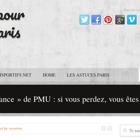
pour
Tous les co
aris
ISPORTIFS.NET
HOME
LES ASTUCES PARIS
ance » de PMU : si vous perdez, vous êtes
sé
by
severine