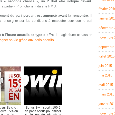
ffre « seconde chance », un P doit être indiqué devant
.
s la partie « Promotions » du site PMU.
février 201
ment du pari perdant est annoncé avant la rencontre
. Il
janvier 20
renseigner sur les conditions à respecter pour que le pari
décembre 
à l’heure actuelle ce type d’offre
. Il s’agit d’une occassion
novembre 
agner sa vie grâce aux paris sportifs
.
septembre
juillet 2015
juin 2015
mai 2015
avril 2015
mars 2015
janvier 20
sur Betclic :
Bonus Bwin sport : 100 €
squ'à 15% en
de paris offerts pour miser
novembre 
r vos paris
sur le sport de votre choix