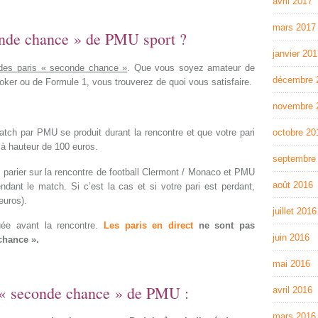
avril 2017
mars 2017
onde chance » de PMU sport ?
janvier 20
des paris « seconde chance »
. Que vous soyez amateur de
décembre 
ooker ou de Formule 1, vous trouverez de quoi vous satisfaire.
novembre 
octobre 20
atch par PMU se produit durant la rencontre et que votre pari
à hauteur de 100 euros.
septembre
 parier sur la rencontre de football Clermont / Monaco et PMU
août 2016
ant le match. Si c’est la cas et si votre pari est perdant,
uros).
juillet 2016
uée avant la rencontre.
Les paris en direct
ne sont pas
juin 2016
chance ».
mai 2016
f « seconde chance » de PMU :
avril 2016
mars 2016