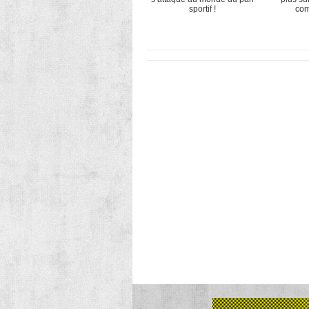
sportif !
com